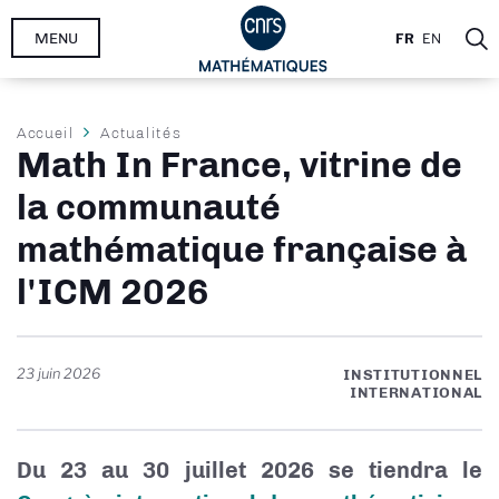
Aller
MENU
FR
EN
au
contenu
principal
Fil
Accueil
Actualités
Math In France, vitrine de
d'Ariane
la communauté
mathématique française à
l'ICM 2026
23 juin 2026
INSTITUTIONNEL
INTERNATIONAL
Du 23 au 30 juillet 2026 se tiendra le