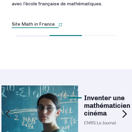
avec l'école française de mathématiques.
concrètes de notre vie courante.
Site Math in France
Découvrir la carte
Inventer une
mathématicien
cinéma
CNRS Le Journal