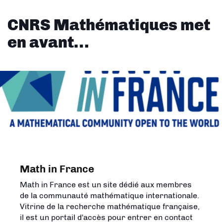
CNRS Mathématiques met
en avant…
Math in France
L'Univers des mathématiques
Math in France est un site dédié aux membres
Créée en 2023 par l'Insmi, cette carte met en
de la communauté mathématique internationale.
image les domaines de la recherche en
Vitrine de la recherche mathématique française,
mathématiques et montre que les
il est un portail d'accès pour entrer en contact
mathématiques répondent à des questions