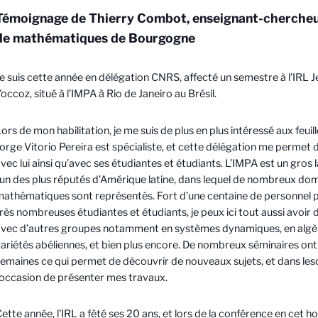
Témoignage de Thierry Combot, enseignant-chercheur 
de mathématiques de Bourgogne
e suis cette année en délégation CNRS, affecté un semestre à l’IRL 
occoz, situé à l’IMPA à Rio de Janeiro au Brésil.
ors de mon habilitation, je me suis de plus en plus intéressé aux feuil
orge Vitorio Pereira est spécialiste, et cette délégation me permet 
vec lui ainsi qu’avec ses étudiantes et étudiants. L’IMPA est un gros 
’un des plus réputés d’Amérique latine, dans lequel de nombreux do
athématiques sont représentés. Fort d’une centaine de personnel 
rès nombreuses étudiantes et étudiants, je peux ici tout aussi avoir 
vec d’autres groupes notamment en systèmes dynamiques, en algèbr
ariétés abéliennes, et bien plus encore. De nombreux séminaires ont 
emaines ce qui permet de découvrir de nouveaux sujets, et dans lesqu
’occasion de présenter mes travaux.
ette année, l’IRL a fêté ses 20 ans, et lors de la conférence en cet hon