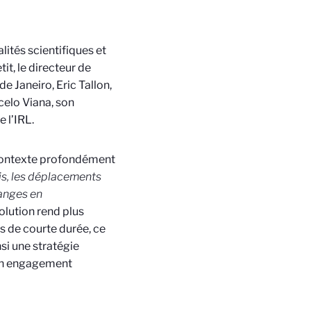
ités scientifiques et
it, le directeur de
e Janeiro, Eric Tallon,
celo Viana, son
 l’IRL.
 contexte profondément
s, les déplacements
hanges en
olution rend plus
es de courte durée, ce
si une stratégie
’un engagement