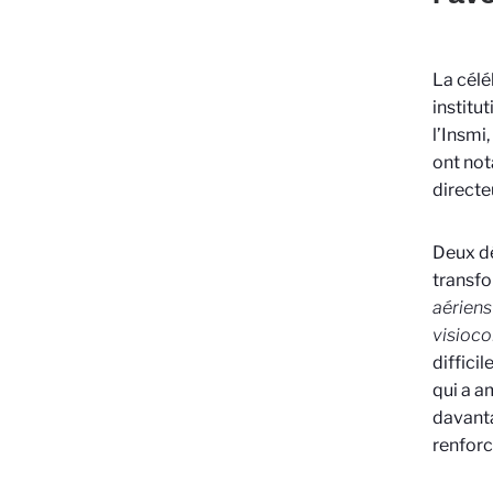
La célé
institu
l’Insmi
ont not
directe
Deux dé
transfo
aériens
visioco
diffici
qui a a
davanta
renforc