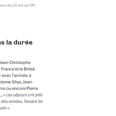
sion des 20 ans de l’IRL
ns la durée
L Jean-Christophe
France et le Brésil.
 avec l’arrivée, à
tienne Ghys, Jean-
lmo ou encore Pierre
, «
ces séjours ont jeté
l des années, faisant de
ques
».