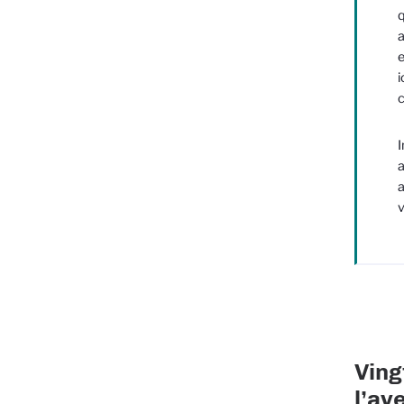
q
a
e
i
c
I
a
a
v
Ving
l’av