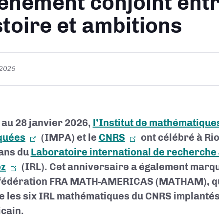
ènement conjoint ent
stoire et ambitions
 2026
 au 28 janvier 2026,
l’Institut de mathématique
quées
(IMPA) et le
CNRS
ont célébré à Rio
 ans du
Laboratoire international de recherche
oz
(IRL). Cet anniversaire a également marq
 fédération FRA MATH-AMERICAS (MATHAM), qu
e les six IRL mathématiques du CNRS implantés 
cain.