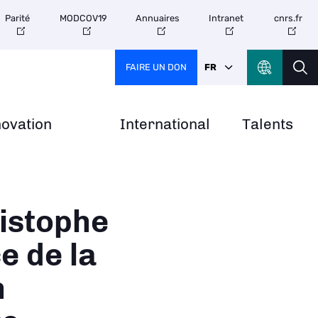
Parité
MODCOV19
Annuaires
Intranet
cnrs.fr
FAIRE UN DON
FR
novation
International
Talents
ristophe
e de la
n