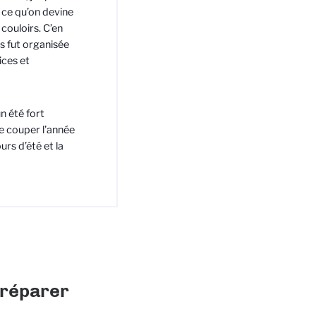
 ce qu’on devine
 couloirs. C’en
s fut organisée
ices et
n été fort
de couper l’année
rs d’été et la
préparer