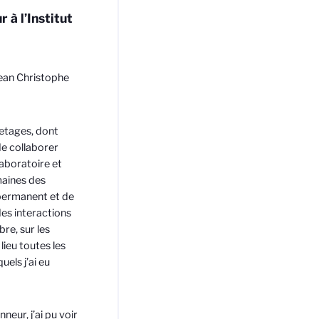
à l’Institut
Jean Christophe
letages, dont
de collaborer
laboratoire et
maines des
permanent et de
des interactions
e, sur les
lieu toutes les
els j’ai eu
neur, j’ai pu voir