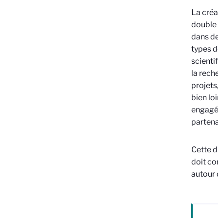
La créa
double 
dans de
types d
scienti
la rech
projets
bien lo
engagés
partena
Cette di
doit co
autour 