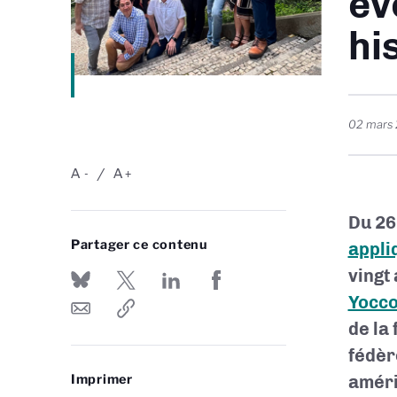
év
hi
02 mars
A
A
-
+
Du 26
Partager ce contenu
appli
vingt
Yocc
de la
fédèr
Imprimer
améri