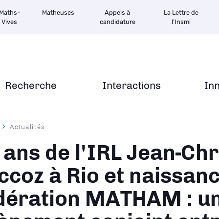
Maths-
Matheuses
Appels à
La Lettre de
Vives
candidature
l'Insmi
Recherche
Interactions
In
Actualités
ane
 ans de l'IRL Jean-Ch
ccoz à Rio et naissanc
dération MATHAM : u