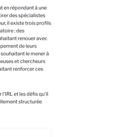
out en répondant à une
tirer des spécialistes
 il existe trois profils
toire : des
uhaitant renouer avec
ppement de leurs
 souhaitant le mener à
cheuses et chercheurs
aitant renforcer ces
l’IRL et les défis qu’il
uellement structurée