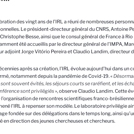
bration des vingt ans de l’IRL a réuni de nombreuses personnal
tionnelles. Le président-directeur général du CNRS, Antoine Pet
, Christophe Besse, ainsi que le consul général de France à Rio d
amment été accueillis par le directeur général de l’IMPA, Mar
ur adjoint Jorge Vitório Pereira et Claudio Landim, directeur de
cennies après sa création, l’IRL évolue aujourd’hui dans un
rmé, notamment depuis la pandémie de Covid-19. «
Désormai
 sont souvent évités, les séjours courts se raréfient, et les éc
nférence sont privilégiés
», observe Claudio Landim. Cette év
le l’organisation de rencontres scientifiques franco-brésilienn
mené l’IRL à repenser son modèle. Le laboratoire privilégie ain
ge fondée sur des délégations dans le temps long, ainsi qu
é en direction des jeunes chercheuses et chercheurs.