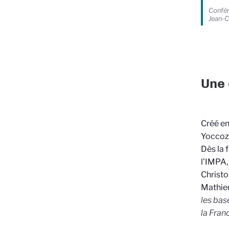
Confér
Jean-C
Une 
Créé en
Yoccoz 
Dès la 
l’IMPA,
Christo
Mathieu
les bas
la Fran